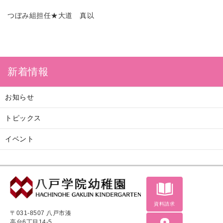
つぼみ組担任★大道 真以
新着情報
お知らせ
トピックス
イベント
資料請求
〒031-8507 八戸市湊
高台6丁目14-5