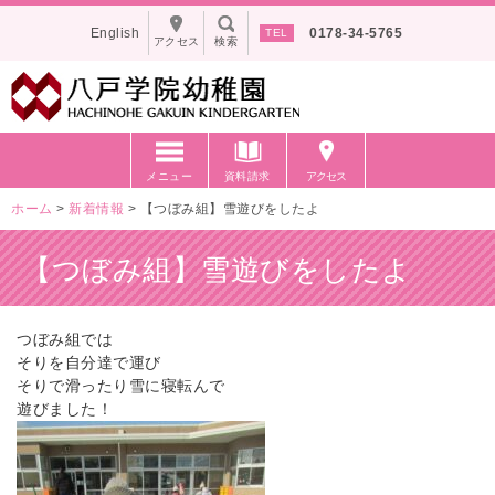
English
0178-34-5765
アクセス
検索
メニュー
資料請求
アクセス
ホーム
>
新着情報
>
【つぼみ組】雪遊びをしたよ
【つぼみ組】雪遊びをしたよ
つぼみ組では
そりを自分達で運び
そりで滑ったり雪に寝転んで
遊びました！