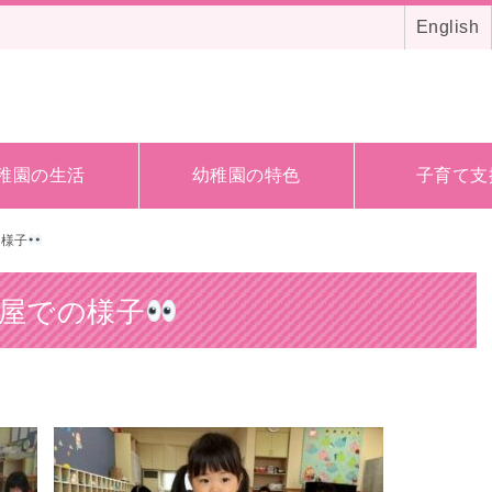
English
稚園の生活
幼稚園の特色
子育て支
の様子
屋での様子