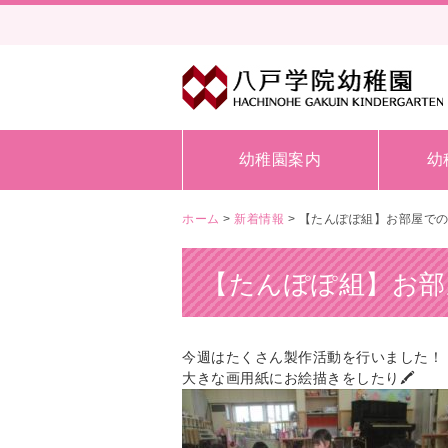
幼稚園案内
幼
ホーム
>
新着情報
>
【たんぽぽ組】お部屋で
【たんぽぽ組】お部
今週はたくさん製作活動を行いました！
大きな画用紙にお絵描きをしたり🖍