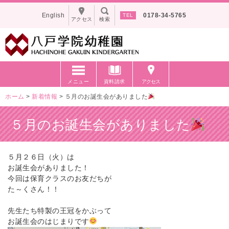
English
0178-34-5765
アクセス
検索
メニュー
資料請求
アクセス
ホーム
>
新着情報
>
５月のお誕生会がありました
５月のお誕生会がありました
５月２６日（火）は
お誕生会がありました！
今回は保育クラスのお友だちが
た～くさん！！
先生たち特製の王冠をかぶって
お誕生会のはじまりです