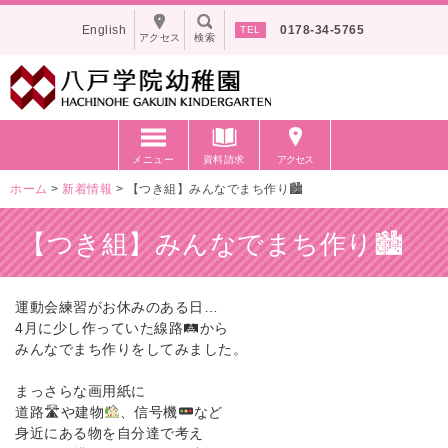
English
0178-34-5765
アクセス
検索
メニュー
資料請求
アクセス
ホーム
>
新着情報
>
【つき組】みんなでまち作り🏙
【つき組】みんなでまち作り🏙
運動会練習がお休みのある日…
4月に少し作っていた線路🛤から
みんなでまち作りをしてみました。
まっさらな画用紙に
道路🛣や建物
、信号機
など
身近にある物を自分達で考え