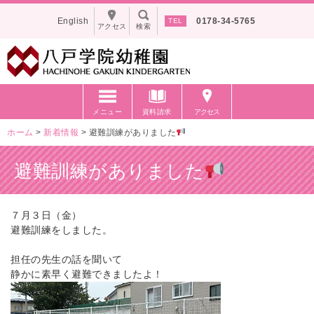
English
0178-34-5765
アクセス
検索
メニュー
資料請求
アクセス
ホーム
>
新着情報
>
避難訓練がありました
避難訓練がありました
７月３日（金）
避難訓練をしました。
担任の先生の話を聞いて
静かに素早く避難できましたよ！