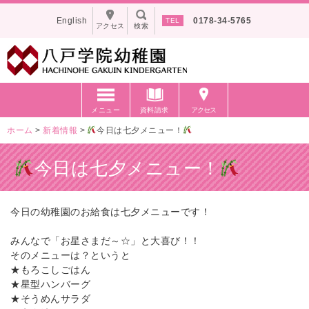
English
0178-34-5765
アクセス
検索
メニュー
資料請求
アクセス
ホーム
>
新着情報
>
今日は七夕メニュー！
今日は七夕メニュー！
今日の幼稚園のお給食は七夕メニューです！
みんなで「お星さまだ～☆」と大喜び！！
そのメニューは？というと
★もろこしごはん
★星型ハンバーグ
★そうめんサラダ